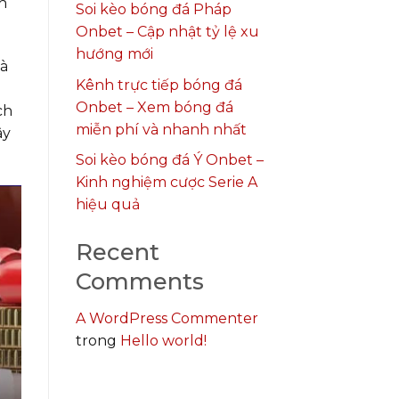
nh
Soi kèo bóng đá Pháp
Onbet – Cập nhật tỷ lệ xu
hướng mới
là
Kênh trực tiếp bóng đá
Onbet – Xem bóng đá
ch
miễn phí và nhanh nhất
ây
Soi kèo bóng đá Ý Onbet –
Kinh nghiệm cược Serie A
hiệu quả
Recent
Comments
A WordPress Commenter
trong
Hello world!