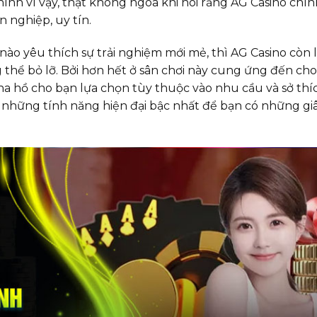
Chính vì vậy, thật không ngoa khi nói rằng AG Casino chí
 nghiệp, uy tín.
o yêu thích sự trải nghiệm mới mẻ, thì AG Casino còn 
thể bỏ lỡ. Bởi hơn hết ở sân chơi này cung ứng đến cho
tha hồ cho bạn lựa chọn tùy thuộc vào nhu cầu và sở thí
t những tính năng hiện đại bậc nhất để bạn có những gi