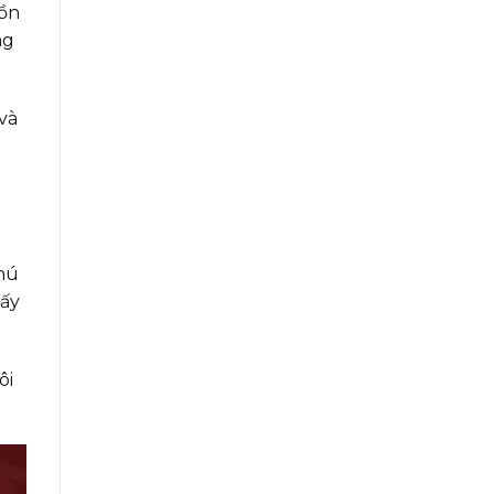
uồn
ng
và
hú
hấy
ôi