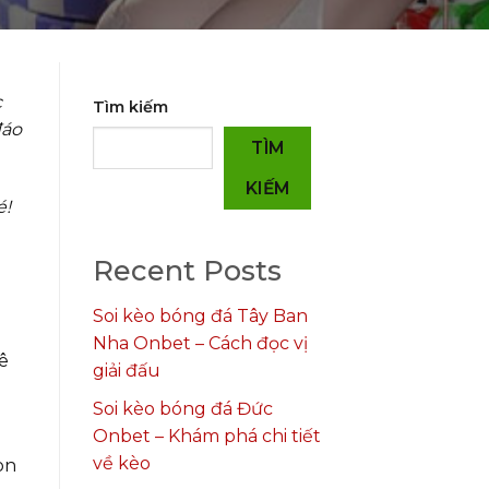
c
Tìm kiếm
đáo
TÌM
KIẾM
é!
Recent Posts
Soi kèo bóng đá Tây Ban
Nha Onbet – Cách đọc vị
ê
giải đấu
Soi kèo bóng đá Đức
Onbet – Khám phá chi tiết
về kèo
òn