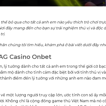
hể bỏ qua cho tất cả anh em nào yêu thích trò chơi trự
Nơi đây mang đến cho bạn sự trải nghiệm thú vị và độc 
rị.
chân chúng tôi tìm hiểu, khám phá ở bài viết dưới đây nh
 AG Casino Onbet
, lý tưởng dành cho tất cả anh em trong thế giới cờ bạc
âm mộ dành cho tình cảm đặc biệt bởi với tính thú vị và
rở thành điểm đến lý tưởng với những anh em nào đam m
 về một lượng người truy cập lớn, ước tính con số ấy mỗi
ời. Không chỉ là cộng đồng game thủ Việt Nam mà nó c