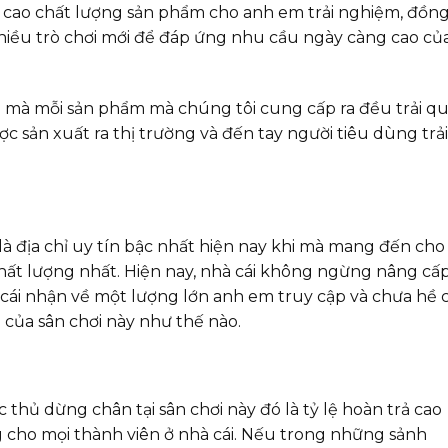
 cao chất lượng sản phẩm cho anh em trải nghiệm, đồn
nhiều trò chơi mới để đáp ứng nhu cầu ngày càng cao củ
 mà mỗi sản phẩm mà chúng tôi cung cấp ra đều trải q
c sản xuất ra thị trường và đến tay người tiêu dùng trải
à địa chỉ uy tín bậc nhất hiện nay khi mà mang đến cho
hất lượng nhất. Hiện nay, nhà cái không ngừng nâng cấp
à cái nhận về một lượng lớn anh em truy cập và chưa hề 
n của sân chơi này như thế nào.
thủ dừng chân tại sân chơi này đó là tỷ lệ hoàn trả cao
cho mọi thành viên ở nhà cái. Nếu trong những sảnh