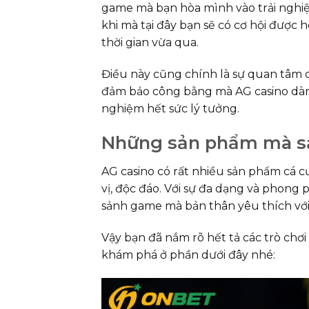
game mà bạn hòa mình vào trải nghi
khi mà tại đây bạn sẽ có cơ hội được
thời gian vừa qua.
Điều này cũng chính là sự quan tâm 
đảm bảo công bằng mà AG casino dành
nghiệm hết sức lý tưởng.
Những sản phẩm mà sả
AG casino có rất nhiều sản phẩm cá 
vị, độc đáo. Với sự đa dạng và phong
sảnh game mà bản thân yêu thích với 
Vậy bạn đã nắm rõ hết tả các trò chơ
khám phá ở phần dưới đây nhé: